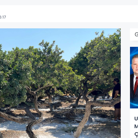
:17
U
M
Ç