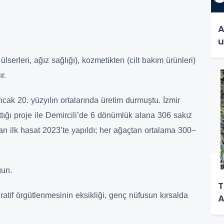
A
u
 ülserleri, ağız sağlığı), kozmetikten (cilt bakım ürünleri)
r.
cak 20. yüzyılın ortalarında üretim durmuştu. İzmir
ğı proje ile Demircili’de 6 dönümlük alana 306 sakız
ndan ilk hasat 2023’te yapıldı; her ağaçtan ortalama 300–
gun.
T
atif örgütlenmesinin eksikliği, genç nüfusun kırsalda
A