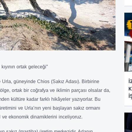
 kıyının ortak geleceği”
İ
de Urla, güneyinde Chios (Sakız Adası). Birbirine
K
ölge, ortak bir coğrafya ve iklimin parçası olsalar da,
İ
en kültüre kadar farklı hikâyeler yazıyorlar. Bu
retimini ve Urla’nın yeni başlayan sakız ormanı
sal ve ekonomik dinamiklerini inceliyoruz.
ın sakız (mastiha) üretim merkezidir. Adanın