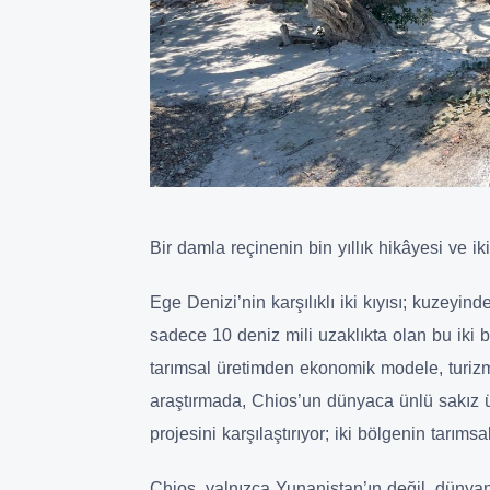
Bir damla reçinenin bin yıllık hikâyesi ve iki
Ege Denizi’nin karşılıklı iki kıyısı; kuzeyin
sadece 10 deniz mili uzaklıkta olan bu iki b
tarımsal üretimden ekonomik modele, turizmd
araştırmada, Chios’un dünyaca ünlü sakız ü
projesini karşılaştırıyor; iki bölgenin tarım
Chios, yalnızca Yunanistan’ın değil, dünyan