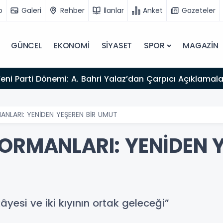
o
Galeri
Rehber
İlanlar
Anket
Gazeteler
GÜNCEL
EKONOMİ
SİYASET
SPOR
MAGAZİN
Yeni Parti Dönemi: A. Bahri Yalaz’dan Çarpıcı Açıklamala
ANLARI: YENİDEN YEŞEREN BİR UMUT
 ORMANLARI: YENİDEN Y
kâyesi ve iki kıyının ortak geleceği”