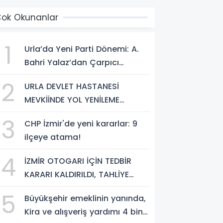
ok Okunanlar
1
Urla’da Yeni Parti Dönemi: A.
Bahri Yalaz’dan Çarpıcı
Açıklamalar
2
URLA DEVLET HASTANESİ
MEVKİİNDE YOL YENİLEME
ÇALIŞMALARI TAMAMLANDI
3
CHP İzmir'de yeni kararlar: 9
ilçeye atama!
4
İZMİR OTOGARI İÇİN TEDBİR
KARARI KALDIRILDI, TAHLİYE
İŞLEMİNİN ÖNÜ AÇILDI
5
Büyükşehir emeklinin yanında,
Kira ve alışveriş yardımı 4 bin