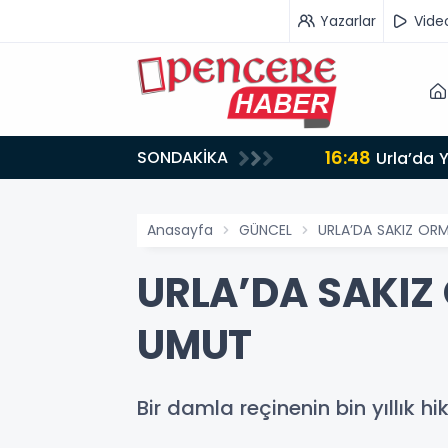
Yazarlar
Vide
16:48
SONDAKİKA
AMLANDI
Urla’da 
Anasayfa
GÜNCEL
URLA’DA SAKIZ ORM
URLA’DA SAKIZ
UMUT
Bir damla reçinenin bin yıllık hi