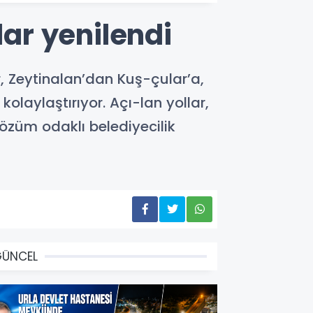
lar yenilendi
r, Zeytinalan’dan Kuş-çular’a,
laylaştırıyor. Açı-lan yollar,
özüm odaklı belediyecilik
GÜNCEL