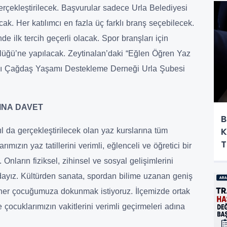
erçekleştirilecek. Başvurular sadece Urla Belediyesi
cak. Her katılımcı en fazla üç farklı branş seçebilecek.
de ilk tercih geçerli olacak. Spor branşları için
lüğü’ne yapılacak. Zeytinalan’daki “Eğlen Öğren Yaz
arını Çağdaş Yaşamı Destekleme Derneği Urla Şubesi
INA DAVET
B
K
 da gerçekleştirilecek olan yaz kurslarına tüm
T
mızın yaz tatillerini verimli, eğlenceli ve öğretici bir
Onların fiziksel, zihinsel ve sosyal gelişimlerini
dayız. Kültürden sanata, spordan bilime uzanan geniş
 her çocuğumuza dokunmak istiyoruz. İlçemizde ortak
kte çocuklarımızın vakitlerini verimli geçirmeleri adına