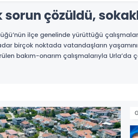
ık sorun çözüldü, sokak
rlüğü’nün ilçe genelinde yürüttüğü çalışmala
adar birçok noktada vatandaşların yaşamını ko
rülen bakım-onarım çalışmalarıyla Urla’da ç