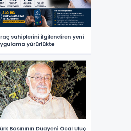
raç sahiplerini ilgilendiren yeni
ygulama yürürlükte
ürk Basınının Duayeni Öcal Uluç