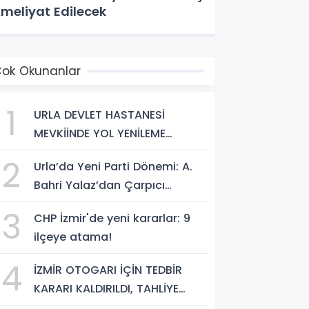
meliyat Edilecek
ok Okunanlar
1
URLA DEVLET HASTANESİ
MEVKİİNDE YOL YENİLEME
ÇALIŞMALARI TAMAMLANDI
2
Urla’da Yeni Parti Dönemi: A.
Bahri Yalaz’dan Çarpıcı
Açıklamalar
3
CHP İzmir'de yeni kararlar: 9
ilçeye atama!
4
İZMİR OTOGARI İÇİN TEDBİR
KARARI KALDIRILDI, TAHLİYE
İŞLEMİNİN ÖNÜ AÇILDI