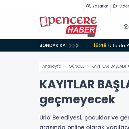
Yazarlar
Vide
16:48
SONDAKİKA
AMLANDI
Urla’da 
Anasayfa
GÜNCEL
KAYITLAR BAŞLADI: 
KAYITLAR BAŞLAD
geçmeyecek
Urla Belediyesi, çocuklar ve ge
arasında online olarak yapılacak