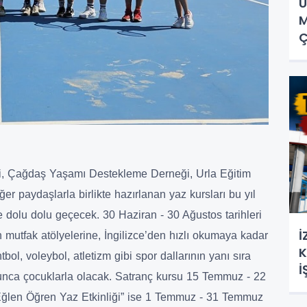
U
M
Ç
i, Çağdaş Yaşamı Destekleme Derneği, Urla Eğitim
er paydaşlarla birlikte hazırlanan yaz kursları bu yıl
le dolu dolu geçecek. 30 Haziran - 30 Ağustos tarihleri
İ
mutfak atölyelerine, İngilizce’den hızlı okumaya kadar
K
tbol, voleybol, atletizm gibi spor dallarının yanı sıra
İ
yunca çocuklarla olacak. Satranç kursu 15 Temmuz - 22
“Eğlen Öğren Yaz Etkinliği” ise 1 Temmuz - 31 Temmuz