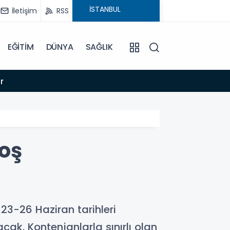
İletişim
RSS
EĞİTİM
DÜNYA
SAĞLIK
16:44
r
İZMİR 
boş
 23-26 Haziran tarihleri
cak. Kontenjanlarla sınırlı olan