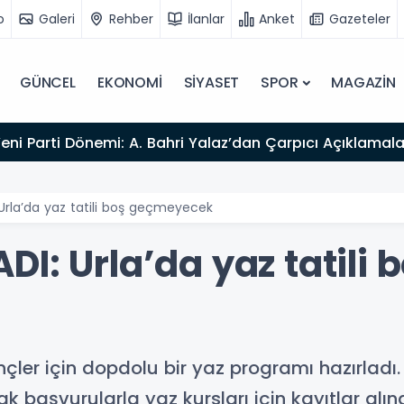
o
Galeri
Rehber
İlanlar
Anket
Gazeteler
GÜNCEL
EKONOMİ
SİYASET
SPOR
MAGAZİN
Yeni Parti Dönemi: A. Bahri Yalaz’dan Çarpıcı Açıklamala
Urla’da yaz tatili boş geçmeyecek
I: Urla’da yaz tatili 
nçler için dopdolu bir yaz programı hazırladı.
 başvurularla yaz kursları için kayıtlar alına