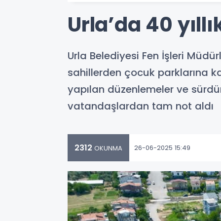
Urla’da 40 yıll
Urla Belediyesi Fen İşleri Müdü
sahillerden çocuk parklarına k
yapılan düzenlemeler ve sürdü
vatandaşlardan tam not aldı
2312
26-06-2025 15:49
OKUNMA