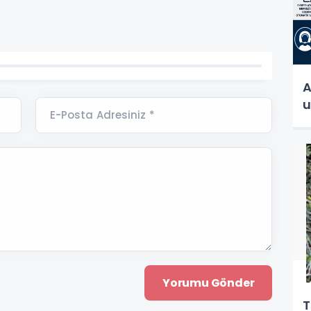
A
u
E-Posta Adresiniz *
T